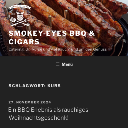
Zum
Inhalt
springen
SMOKEY-EYES BBQ &
CIGARS
Catering, Grillkurse und viel Rauch rund um den Genuss
Menü
SCHLAGWORT:
KURS
VERÖFFENTLICHT
27. NOVEMBER 2024
AM
Ein BBQ Erlebnis als rauchiges
Weihnachtsgeschenk!