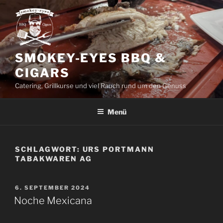
Zum
Inhalt
springen
SMOKEY-EYES BBQ &
CIGARS
Catering, Grillkurse und viel Rauch rund um den Genuss
Menü
SCHLAGWORT:
URS PORTMANN
TABAKWAREN AG
VERÖFFENTLICHT
6. SEPTEMBER 2024
AM
Noche Mexicana